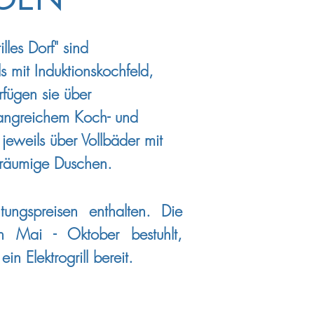
les Dorf" sind
 mit Induktionskochfeld,
rfügen sie über
fangreichem Koch- und
weils über Vollbäder mit
eräumige Duschen.
ngspreisen enthalten. Die
n Mai - Oktober bestuhlt,
n Elektrogrill bereit.