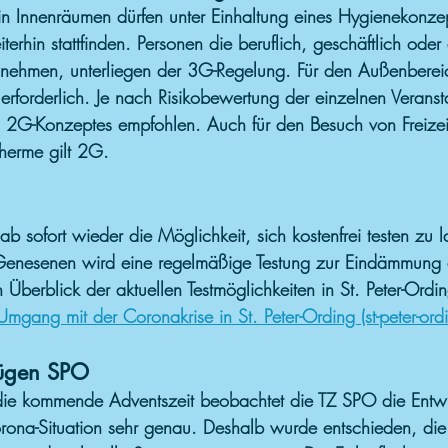
in Innenräumen dürfen unter Einhaltung eines Hygienekonzep
rhin stattfinden. Personen die beruflich, geschäftlich oder 
ilnehmen, unterliegen der 3G-Regelung. Für den Außenbereich
rforderlich. Je nach Risikobewertung der einzelnen Veranst
 2G-Konzeptes empfohlen. Auch für den Besuch von Freizeit
herme gilt 2G.
 ab sofort wieder die Möglichkeit, sich kostenfrei testen zu 
enesenen wird eine regelmäßige Testung zur Eindämmung 
 Überblick der aktuellen Testmöglichkeiten in St. Peter-Ordin
Umgang mit der Coronakrise in St. Peter-Ording (st-peter-ord
ügen SPO
 die kommende Adventszeit beobachtet die TZ SPO die Entw
rona-Situation sehr genau. Deshalb wurde entschieden, die