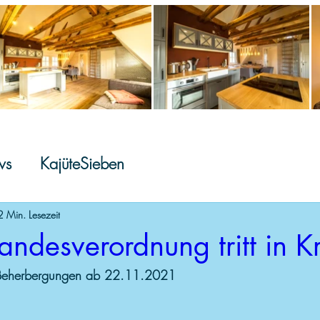
s Immenseeweg
Rund um Ihren Aufenthalt
W
ws
KajüteSieben
2 Min. Lesezeit
ndesverordnung tritt in Kr
Beherbergungen ab 22.11.2021