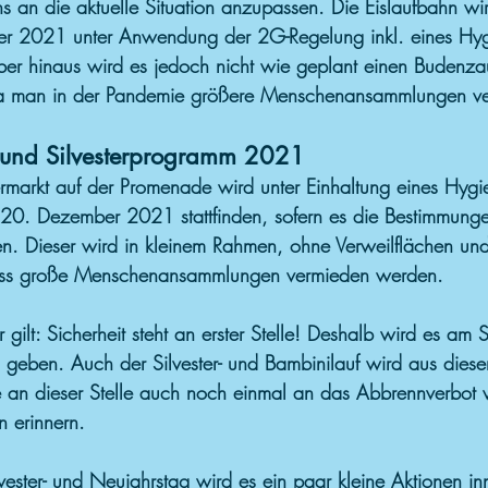
 an die aktuelle Situation anzupassen. Die Eislaufbahn wi
r 2021 unter Anwendung der 2G-Regelung inkl. eines Hyg
über hinaus wird es jedoch nicht wie geplant einen Budenz
a man in der Pandemie größere Menschenansammlungen ve
 und Silvesterprogramm 2021
ermarkt auf der Promenade wird unter Einhaltung eines Hyg
20. Dezember 2021 stattfinden, sofern es die Bestimmung
en. Dieser wird in kleinem Rahmen, ohne Verweilflächen und
ass große Menschenansammlungen vermieden werden.
 gilt: Sicherheit steht an erster Stelle! Deshalb wird es am 
eben. Auch der Silvester- und Bambinilauf wird aus dies
 an dieser Stelle auch noch einmal an das Abbrennverbot 
n erinnern.
ester- und Neujahrstag wird es ein paar kleine Aktionen in