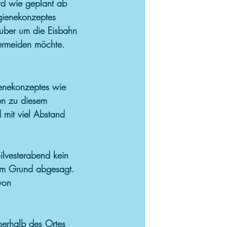
rd wie geplant ab 
ienekonzeptes 
auber um die Eisbahn 
rmeiden möchte.
ienekonzeptes wie 
en zu diesem 
 mit viel Abstand 
Silvesterabend kein 
em Grund abgesagt. 
von 
nerhalb des Ortes 