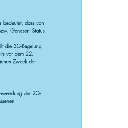
s bedeutet, dass von 
bzw. Genesen- Status 
ilt die 3G-Regelung 
eits vor dem 22. 
lichen Zweck der 
 Anwendung der 2G-
ossenen 