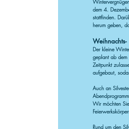
Wintervergnügens
dem 4. Dezembe
stattfinden. Dar
herum geben, d
Weihnachts-
Der kleine Wint
geplant ab dem 
Zeitpunkt zulass
aufgebaut, sod
Auch an Silvester
Abendprogramm g
Wir möchten Sie
Feierwerkskörper
Rund um den Silv