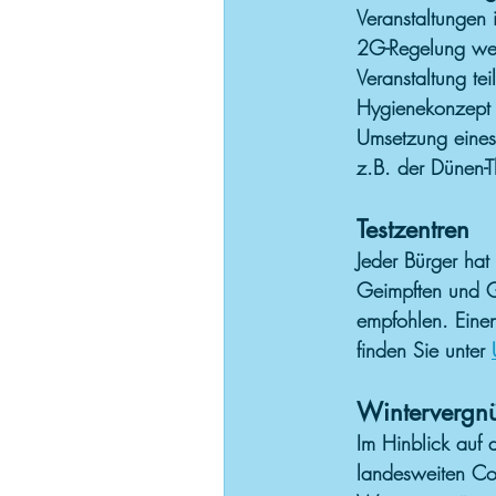
Veranstaltungen 
2G-Regelung weite
Veranstaltung te
Hygienekonzept e
Umsetzung eines
z.B. der Dünen-T
Testzentren
Jeder Bürger hat
Geimpften und G
empfohlen. Einen
finden Sie unter 
Wintervergn
Im Hinblick auf
landesweiten Co