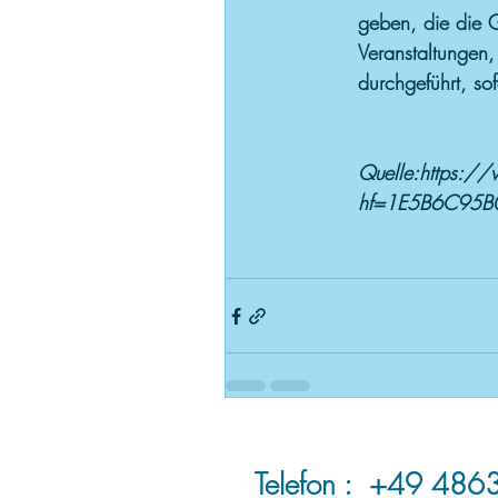
geben, die die 
Veranstaltungen,
durchgeführt, so
Quelle:
https://
hf=1E5B6C95B
Telefon :
​ +49 486